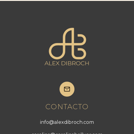


CONTACTO
info@alexdibroch.com