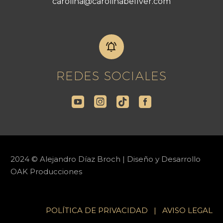
carolina@carolinabellver.com


REDES SOCIALES
2024 © Alejandro Díaz Broch | Diseño y Desarrollo
OAK Producciones
POLÍTICA DE PRIVACIDAD
|
AVISO LEGAL