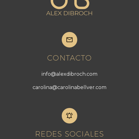


CONTACTO
info@alexdibroch.com
carolina@carolinabellver.com


REDES SOCIALES